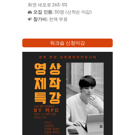
화면 새포로 263-51)
👥 
모집 인원:
 30명 (선착순 마감)
💸 
참가비:
 전액 무료
워크숍 신청마감