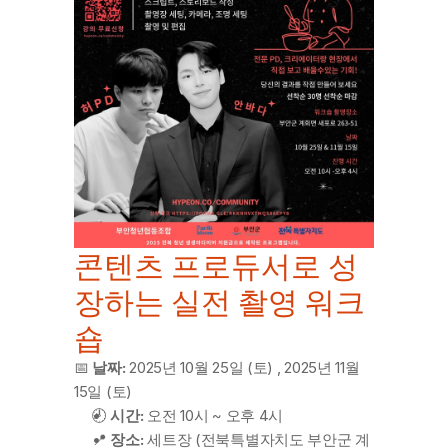
콘텐츠 프로듀서로 성
장하는 실전 촬영 워크
숍
📅 
날짜:
 2025년 10월 25일 (토) , 2025년 11월 
15일 (토)
🕙 
시간:
 오전 10시 ~ 오후 4시
📍 
장소:
 세트장 (전북특별자치도 부안군 계