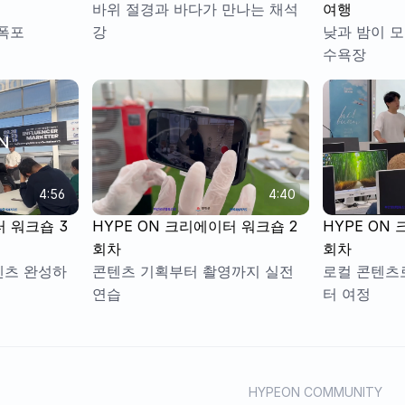
바위 절경과 바다가 만나는 채석
여행
소폭포
강
낮과 밤이 모
수욕장
4:56
4:40
터 워크숍 3
HYPE ON 크리에이터 워크숍 2
HYPE ON
회차 
회차
텐츠 완성하
콘텐츠 기획부터 촬영까지 실전 
로컬 콘텐츠
연습
터 여정
HYPEON COMMUNITY